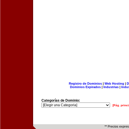
Registro de Dominios
|
Web Hosting
|
D
Dominios Expirados
|
Industrias
|
Indu
Categorías de Dominio:
[Pág. princi
** Precios expre