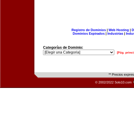
Registro de Dominios
|
Web Hosting
|
D
Dominios Expirados
|
Industrias
|
Indu
Categorías de Dominio:
[Pág. princi
** Precios expre
© 2002/2022 Solo10.com