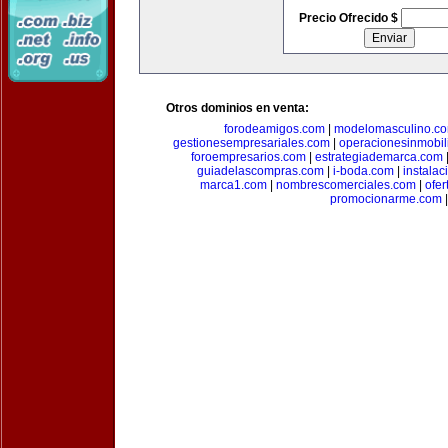
Precio Ofrecido $
Otros dominios en venta:
forodeamigos.com
|
modelomasculino.c
gestionesempresariales.com
|
operacionesinmobil
foroempresarios.com
|
estrategiademarca.com
guiadelascompras.com
|
i-boda.com
|
instala
marca1.com
|
nombrescomerciales.com
|
ofe
promocionarme.com
|