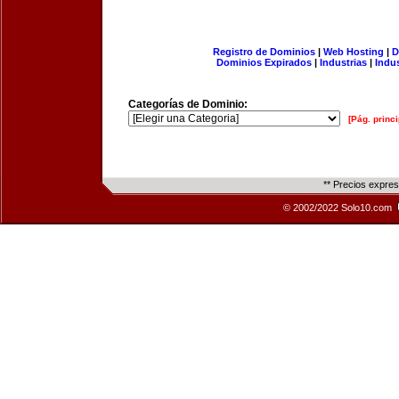
Registro de Dominios
|
Web Hosting
|
D
Dominios Expirados
|
Industrias
|
Indu
Categorías de Dominio:
[Pág. princi
** Precios expre
© 2002/2022 Solo10.com