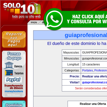
guiaprofesiona
El dueño de este dominio lo ha
Mayusculas:
GUIAPROFESION
Minusculas:
guiaprofesional.c
Longitud:
15 caracteres
Categorias:
Portales
,
Profesio
Precio:
Realizar una ofert
Visitar!
guiaprofesional.c
Serán consideradas ofer
Realizar una Oferta