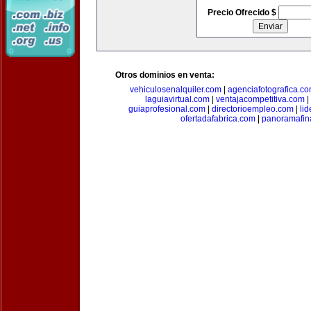
Precio Ofrecido $
Otros dominios en venta:
vehiculosenalquiler.com
|
agenciafotografica.c
laguiavirtual.com
|
ventajacompetitiva.com
|
guiaprofesional.com
|
directorioempleo.com
|
li
ofertadafabrica.com
|
panoramafin