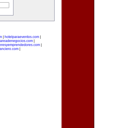
om
|
hotelparaeventos.com
|
areadenegocios.com
|
deresyemprendedores.com
|
anciero.com
|