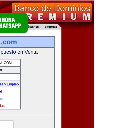
l.com
 puesto en Venta
AL.COM
om
nes y Empleo
a!
om
tas