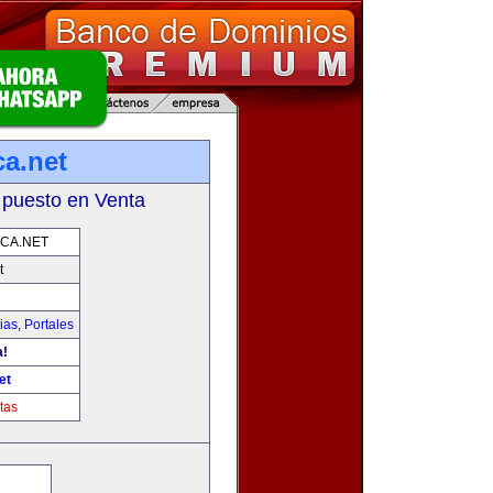
ca.net
 puesto en Venta
CA.NET
t
ias
,
Portales
a!
et
tas