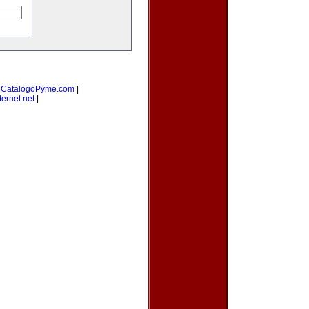
|
CatalogoPyme.com
|
ernet.net
|