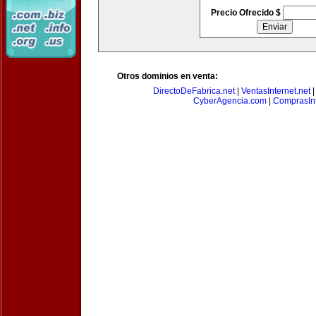
Precio Ofrecido $
Otros dominios en venta:
DirectoDeFabrica.net
|
VentasInternet.net
CyberAgencia.com
|
ComprasInt