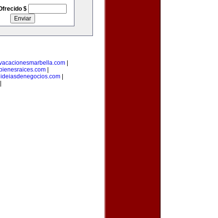
Ofrecido $
vacacionesmarbella.com
|
bienesraices.com
|
|
ideiasdenegocios.com
|
|