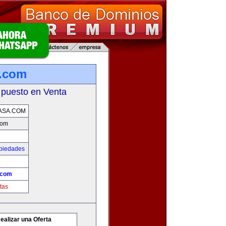
a.com
 puesto en Venta
ASA.COM
com
opiedades
.com
tas
ealizar una Oferta