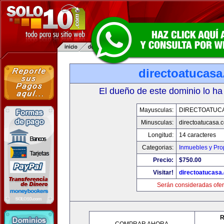
directoatucas
El dueño de este dominio lo ha
Mayusculas:
DIRECTOATUC
Minusculas:
directoatucasa.
Longitud:
14 caracteres
Categorias:
Inmuebles y Pr
Precio:
$750.00
Visitar!
directoatucasa
Serán consideradas ofer
R