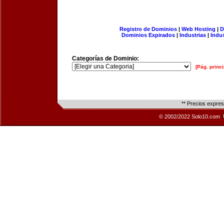
Registro de Dominios
|
Web Hosting
|
D
Dominios Expirados
|
Industrias
|
Indu
Categorías de Dominio:
[Pág. princi
** Precios expre
© 2002/2022 Solo10.com