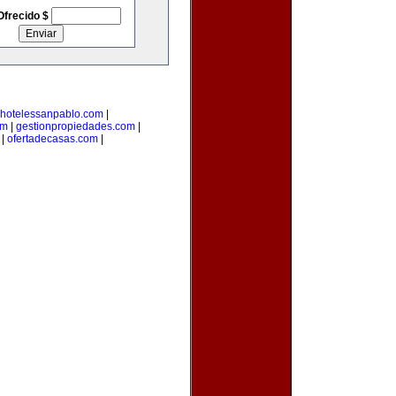
Ofrecido $
hotelessanpablo.com
|
om
|
gestionpropiedades.com
|
|
ofertadecasas.com
|