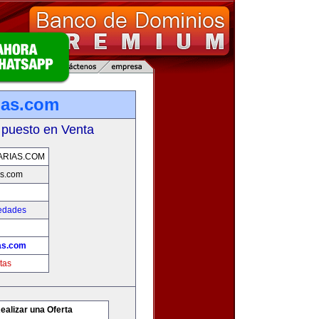
ias.com
 puesto en Venta
ARIAS.COM
as.com
iedades
ias.com
tas
ealizar una Oferta