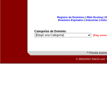
Registro de Dominios
|
Web Hosting
|
D
Dominios Expirados
|
Industrias
|
Indu
Categorías de Dominio:
[Pág. princi
** Precios expre
© 2002/2022 Solo10.com