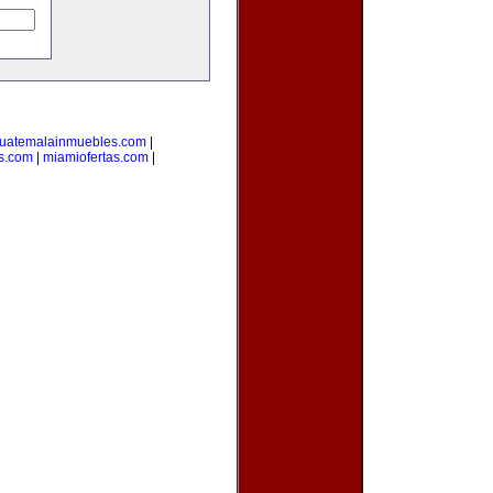
uatemalainmuebles.com
|
s.com
|
miamiofertas.com
|