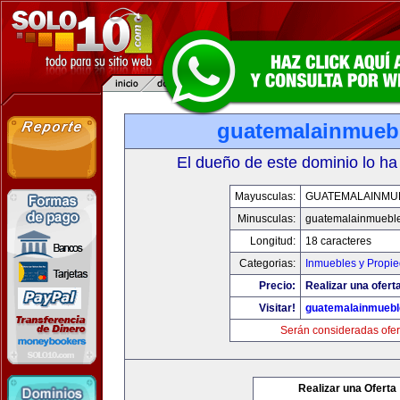
guatemalainmueb
El dueño de este dominio lo ha
Mayusculas:
GUATEMALAINMU
Minusculas:
guatemalainmuebl
Longitud:
18 caracteres
Categorias:
Inmuebles y Propi
Precio:
Realizar una oferta
Visitar!
guatemalainmueb
Serán consideradas ofer
Realizar una Oferta