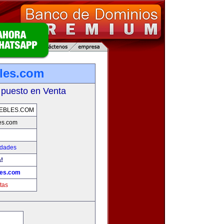
les.com
 puesto en Venta
EBLES.COM
es.com
edades
!
les.com
tas